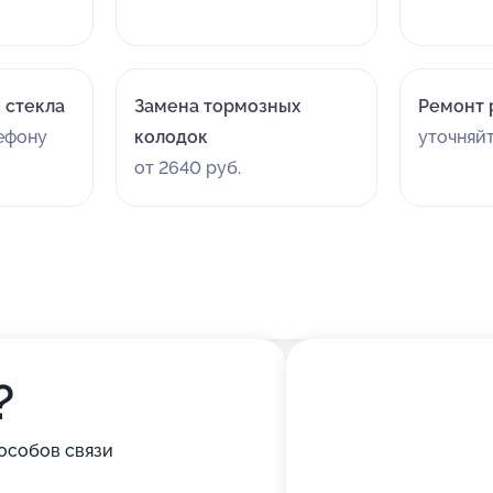
 стекла
Замена тормозных
Ремонт 
лефону
колодок
уточняй
от 2640 руб.
?
особов связи